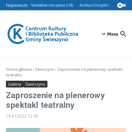
Przejdź do treści
Najnowsze:
Filia w Niedalinie nieczynna 3.08.
Konkurs Dożynkowy – Tradycyjn
Menu
Strona główna
/
Świeszyno
/
Zaproszenie na plenerowy spektakl
teatralny
Galeria
Świeszyno
Zaproszenie na plenerowy
spektakl teatralny
19.07.2022
12:39