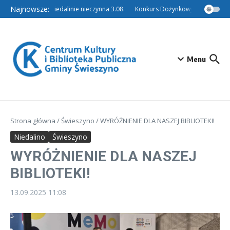
Przejdź do treści
Najnowsze:
Filia w Niedalinie nieczynna 3.08.
Konkurs Dożynkowy – Tradycyjny W
Menu
Strona główna
/
Świeszyno
/
WYRÓŻNIENIE DLA NASZEJ BIBLIOTEKI!
Niedalino
Świeszyno
WYRÓŻNIENIE DLA NASZEJ
BIBLIOTEKI!
13.09.2025
11:08