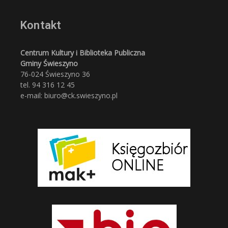
Kontakt
Centrum Kultury i Biblioteka Publiczna
Gminy Świeszyno
76-024 Świeszyno 36
tel. 94 316 12 45
e-mail: biuro@ck.swieszyno.pl