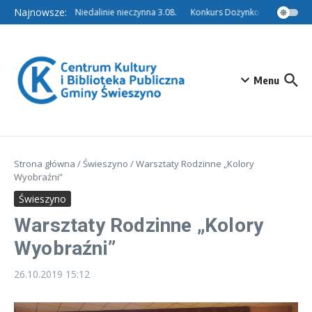
Przejdź do treści
Najnowsze:
Filia w Niedalinie nieczynna 3.08.
Konkurs Dożynkowy – Tradycyjn
Menu
Strona główna
/
Świeszyno
/
Warsztaty Rodzinne „Kolory
Wyobraźni”
Świeszyno
Warsztaty Rodzinne „Kolory
Wyobraźni”
26.10.2019
15:12