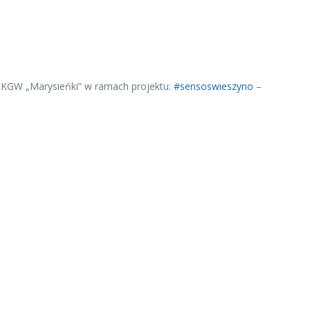
em KGW „Marysieńki” w ramach projektu:
#sensoswieszyno
–