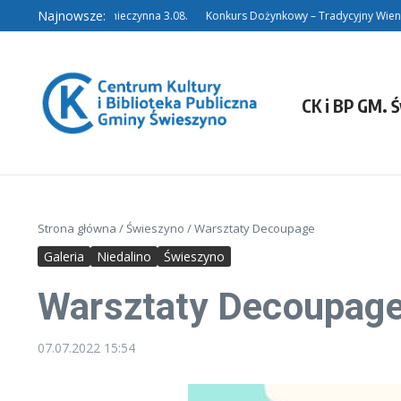
Przejdź do treści
Najnowsze:
Filia w Niedalinie nieczynna 3.08.
Konkurs Dożynkowy – Tradycyjny Wieniec.
CK i BP GM. 
Strona główna
/
Świeszyno
/
Warsztaty Decoupage
Galeria
Niedalino
Świeszyno
Warsztaty Decoupag
07.07.2022
15:54