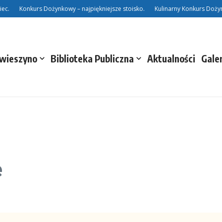
Konkurs Dożynkowy – najpiękniejsze stoisko.
Kulinarny Konkurs Dożynko
Świeszyno
Biblioteka Publiczna
Aktualności
Gale
e