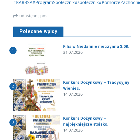
#KARRSA
#ProgramSpołecznik
#społecznik
#PomorzeZachodni
udostępnij post
Polecane wpisy
Filia w Niedalinie nieczynna 3.08.
1
31.07.2026
Konkurs Dożynkowy – Tradycyjny
2
Wieniec.
14.07.2026
Konkurs Dożynkowy –
3
najpiękniejsze stoisko.
14.07.2026