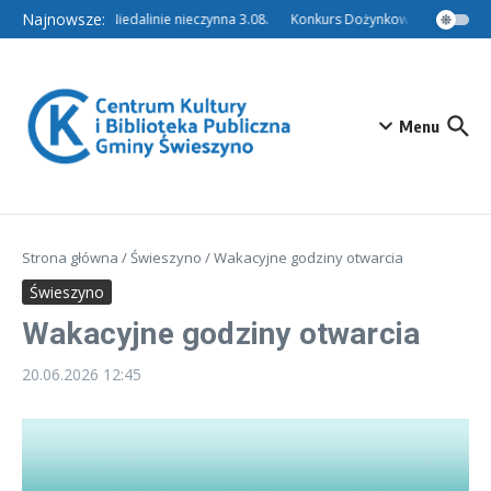
Przejdź do treści
Najnowsze:
Filia w Niedalinie nieczynna 3.08.
Konkurs Dożynkowy – Tradycyjny
Menu
Strona główna
/
Świeszyno
/
Wakacyjne godziny otwarcia
Świeszyno
Wakacyjne godziny otwarcia
20.06.2026
12:45