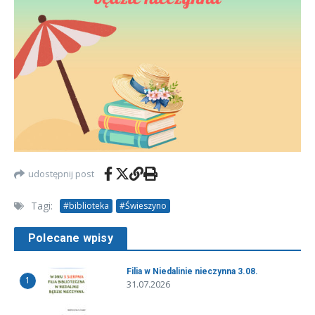
udostępnij post
Tagi:
#biblioteka
#Świeszyno
Polecane wpisy
Filia w Niedalinie nieczynna 3.08.
1
31.07.2026