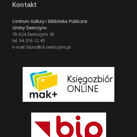
Kontakt
Centrum Kultury i Biblioteka Publiczna
Gminy Świeszyno
76-024 Świeszyno 36
tel. 94 316 12 45
e-mail: biuro@ck.swieszyno.pl