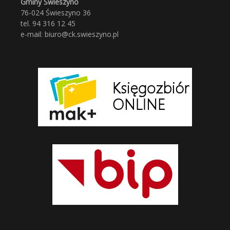
Gminy Świeszyno
76-024 Świeszyno 36
tel. 94 316 12 45
e-mail: biuro@ck.swieszyno.pl