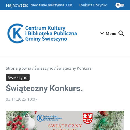
Przejdź do treści
Najnowsze:
Filia w Niedalinie nieczynna 3.08.
Konkurs Dożynkowy – Tradycyjn
Menu
Strona główna
/
Świeszyno
/
Świąteczny Konkurs.
Świeszyno
Świąteczny Konkurs.
03.11.2025
10:07