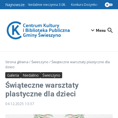
Przejdź do treści
Najnowsze:
Filia w Niedalinie nieczynna 3.08.
Konkurs Dożynkowy – Tradycyjn
Menu
Strona główna
/
Świeszyno
/
Świąteczne warsztaty plastyczne dla
dzieci
Galeria
Niedalino
Świeszyno
Świąteczne warsztaty
plastyczne dla dzieci
04.12.2025
13:37