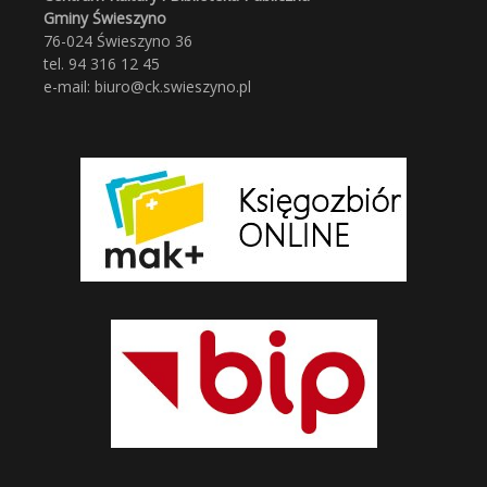
Gminy Świeszyno
76-024 Świeszyno 36
tel. 94 316 12 45
e-mail: biuro@ck.swieszyno.pl