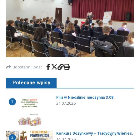
udostępnij post
Polecane wpisy
Filia w Niedalinie nieczynna 3.08.
1
31.07.2026
Konkurs Dożynkowy – Tradycyjny Wieniec.
2
14.07.2026