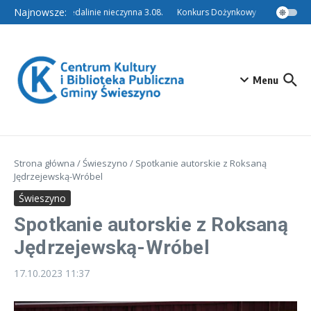
Przejdź do treści
Najnowsze:
Filia w Niedalinie nieczynna 3.08.
Konkurs Dożynkowy – Tradycyjny W
Menu
Strona główna
/
Świeszyno
/
Spotkanie autorskie z Roksaną
Jędrzejewską-Wróbel
Świeszyno
Spotkanie autorskie z Roksaną
Jędrzejewską-Wróbel
17.10.2023
11:37