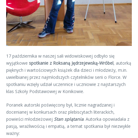
17 października w naszej sali widowiskowej odbyło się
wyjątkowe
spotkanie z Roksaną Jędrzejewską-Wróbel
, autorką
pięknych i wartościowych książek dla dzieci i młodzieży, m.in.
uwielbianej przez najmłodszych czytelników serii o Florce. W
spotkaniu wzięły udział uczennice i uczniowie z najstarszych
klas Szkoły Podstawowej w Konikowie.
Poranek autorski poświęcony był, licznie nagradzanej i
docenianej w konkursach oraz plebiscytach literackich,
powieści młodzieżowej
Stan splątania
. Autorka opowiadała z
pasją, wrażliwością i empatią, a temat spotkania był niezwykle
ważny: