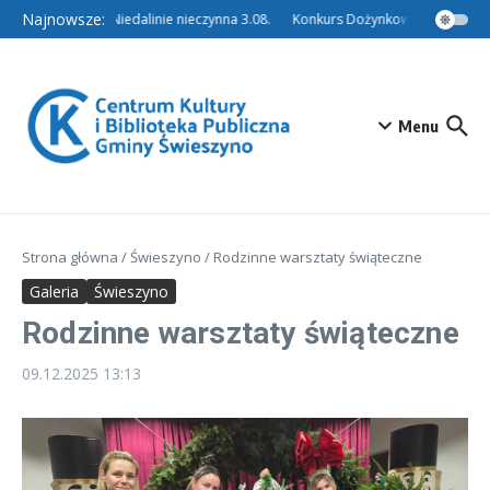
Przejdź do treści
Najnowsze:
Filia w Niedalinie nieczynna 3.08.
Konkurs Dożynkowy – Tradycyjny
Menu
Strona główna
/
Świeszyno
/
Rodzinne warsztaty świąteczne
Galeria
Świeszyno
Rodzinne warsztaty świąteczne
09.12.2025
13:13