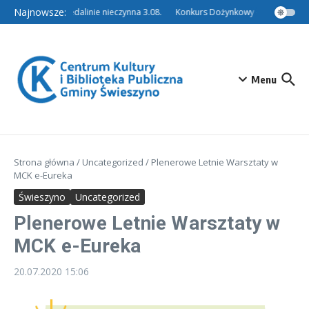
Przejdź do treści
Najnowsze:
Filia w Niedalinie nieczynna 3.08.
Konkurs Dożynkowy – Tradycyjny W
Menu
Strona główna
/
Uncategorized
/
Plenerowe Letnie Warsztaty w
MCK e-Eureka
Świeszyno
Uncategorized
Plenerowe Letnie Warsztaty w
MCK e-Eureka
20.07.2020
15:06