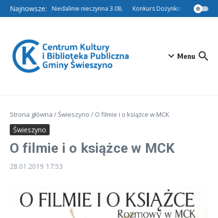
Przejdź do treści
Najnowsze:
Filia w Niedalinie nieczynna 3.08.
Konkurs Dożynkowy – Tradycyjn
Menu
Strona główna
/
Świeszyno
/
O filmie i o książce w MCK
Świeszyno
O filmie i o książce w MCK
28.01.2019
17:53