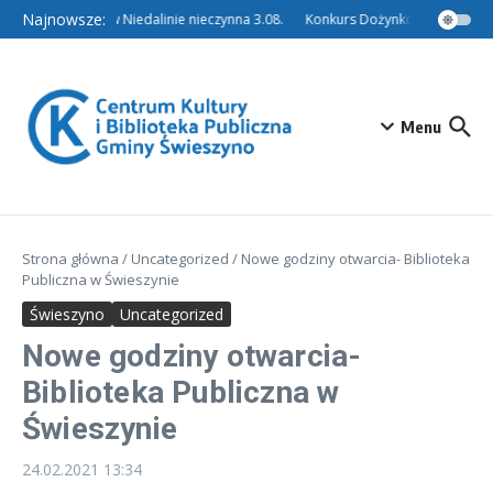
Przejdź do treści
Najnowsze:
Filia w Niedalinie nieczynna 3.08.
Konkurs Dożynkowy – Tradycyj
Menu
Strona główna
/
Uncategorized
/
Nowe godziny otwarcia- Biblioteka
Publiczna w Świeszynie
Świeszyno
Uncategorized
Nowe godziny otwarcia-
Biblioteka Publiczna w
Świeszynie
24.02.2021
13:34