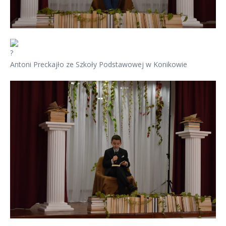
Antoni Preckajło ze Szkoły Podstawowej w Konikowie