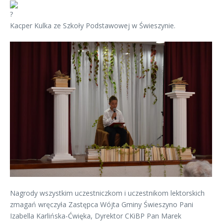
Kacper Kulka ze Szkoły Podstawowej w Świeszynie.
Nagrody wszystkim uczestniczkom i uczestnikom lektorskich
zmagań wręczyła Zastępca Wójta Gminy Świeszyno Pani
Izabella Karlińska-Ćwięka, Dyrektor CKiBP Pan Marek