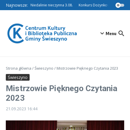
Przejdź do treści
Najnowsze:
Filia w Niedalinie nieczynna 3.08.
Konkurs Dożynkowy – Tradycyjn
Menu
Strona główna
/
Świeszyno
/
Mistrzowie Pięknego Czytania 2023
Świeszyno
Mistrzowie Pięknego Czytania
2023
21.09.2023
16:44