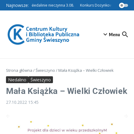
Przejdź do treści
Najnowsze:
Filia w Niedalinie nieczynna 3.08.
Konkurs Dożynkowy – Tradycyjny
Menu
Strona główna
/
Świeszyno
/
Mała Książka – Wielki Człowiek
Niedalino
Świeszyno
Mała Książka – Wielki Człowiek
27.10.2022
15:45