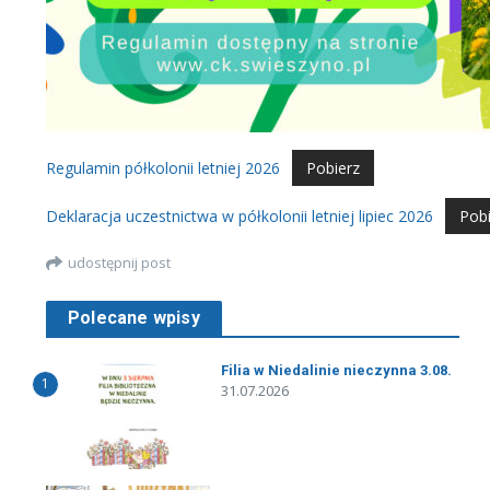
Regulamin półkolonii letniej 2026
Pobierz
Deklaracja uczestnictwa w półkolonii letniej lipiec 2026
Pobi
udostępnij post
Polecane wpisy
Filia w Niedalinie nieczynna 3.08.
1
31.07.2026