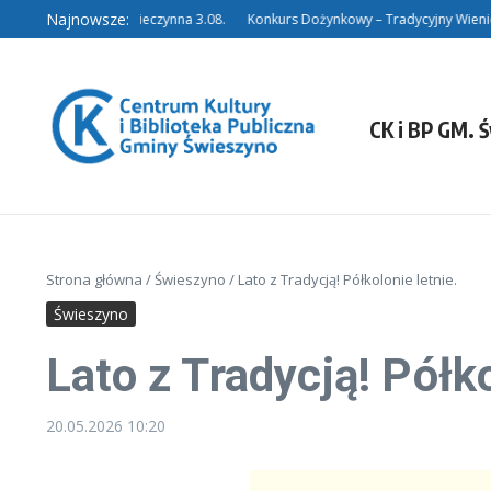
Przejdź do treści
Najnowsze:
Filia w Niedalinie nieczynna 3.08.
Konkurs Dożynkowy – Tradycyjny Wieniec.
CK i BP GM. 
Strona główna
/
Świeszyno
/
Lato z Tradycją! Półkolonie letnie.
Świeszyno
Lato z Tradycją! Półko
20.05.2026
10:20