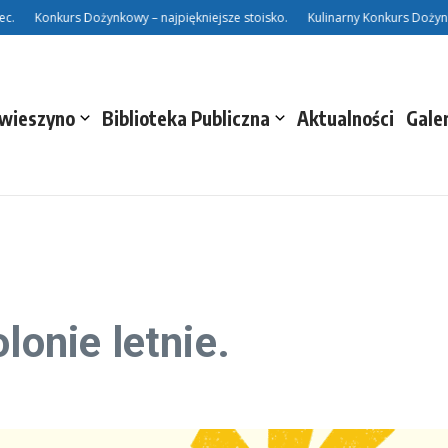
Konkurs Dożynkowy – najpiękniejsze stoisko.
Kulinarny Konkurs Dożynkow
Świeszyno
Biblioteka Publiczna
Aktualności
Gale
lonie letnie.