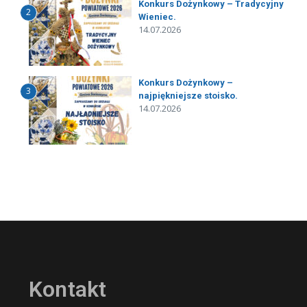
Konkurs Dożynkowy – Tradycyjny
2
Wieniec.
14.07.2026
Konkurs Dożynkowy –
3
najpiękniejsze stoisko.
14.07.2026
Kontakt