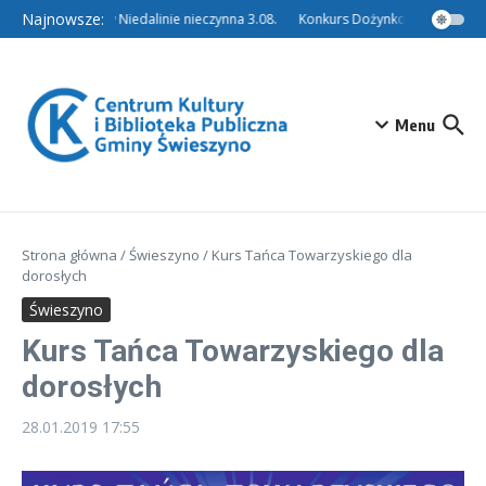
Przejdź do treści
Najnowsze:
Filia w Niedalinie nieczynna 3.08.
Konkurs Dożynkowy – Tradycyj
Menu
Strona główna
/
Świeszyno
/
Kurs Tańca Towarzyskiego dla
dorosłych
Świeszyno
Kurs Tańca Towarzyskiego dla
dorosłych
28.01.2019
17:55