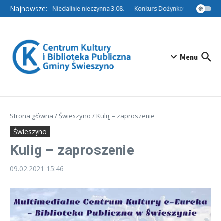
Przejdź do treści
Najnowsze:
Filia w Niedalinie nieczynna 3.08.
Konkurs Dożynkowy – Tradycyjn
Menu
Strona główna
/
Świeszyno
/
Kulig – zaproszenie
Świeszyno
Kulig – zaproszenie
09.02.2021
15:46