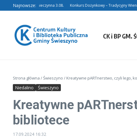
Przejdź do treści
Najnowsze:
Filia w Niedalinie nieczynna 3.08.
Konkurs Dożynkowy – Tradycyjny Wieniec.
CK i BP GM. 
Strona główna
/
Świeszyno
/
Kreatywne pARTnerstwo, czyli lego, ko
Niedalino
Świeszyno
Kreatywne pARTnerstw
bibliotece
17.09.2024
16:32