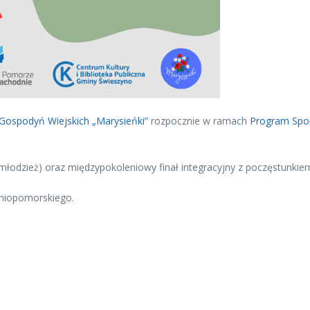
Gospodyń Wiejskich „Marysieńki”
rozpocznie w ramach
Program Społ
łodzież) oraz międzypokoleniowy finał integracyjny z poczęstunkiem (
niopomorskiego.