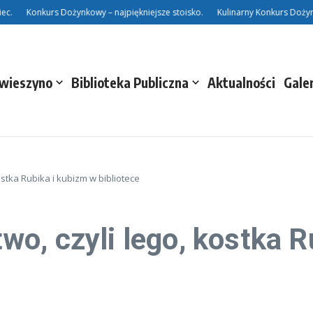
Konkurs Dożynkowy – najpiękniejsze stoisko.
Kulinarny Konkurs Dożynko
Świeszyno
Biblioteka Publiczna
Aktualności
Gale
stka Rubika i kubizm w bibliotece
o, czyli lego, kostka R