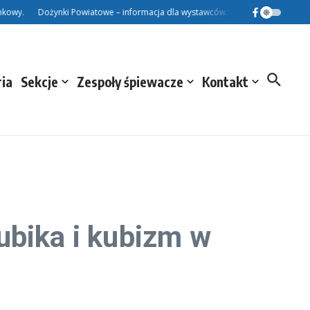
wy.
Dożynki Powiatowe – informacja dla wystawców.
Przed Nami Dożynki 
ria
Sekcje
Zespoły śpiewacze
Kontakt
ubika i kubizm w