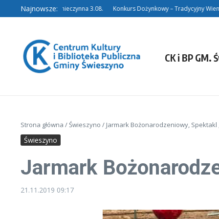
Przejdź do treści
Najnowsze:
Filia w Niedalinie nieczynna 3.08.
Konkurs Dożynkowy – Tradycyjny Wieniec.
CK i BP GM. 
Strona główna
/
Świeszyno
/
Jarmark Bożonarodzeniowy, Spektakl „
Świeszyno
Jarmark Bożonarodzen
21.11.2019
09:17