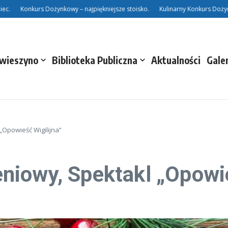
Konkurs Dożynkowy – najpiękniejsze stoisko.
Kulinarny Konkurs Dożynkowy
Świeszyno
Biblioteka Publiczna
Aktualności
Gale
Opowieść Wigilijna”
iowy, Spektakl „Opowie