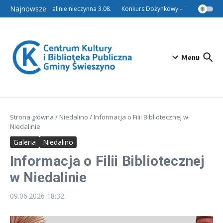
Przejdź do treści
Najnowsze:
Filia w Niedalinie nieczynna 3.08.
Konkurs Dożynkowy – Tradycyjny Wi
Menu
Strona główna
/
Niedalino
/
Informacja o Filii Bibliotecznej w
Niedalinie
Galeria
Niedalino
Informacja o Filii Bibliotecznej
w Niedalinie
09.06.2026
18:32