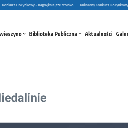
nkurs Dożynkowy – najpiękniejsze stoisko.
Kulinarny Konkurs Dożynkowy.
Świeszyno
Biblioteka Publiczna
Aktualności
Gale
iedalinie