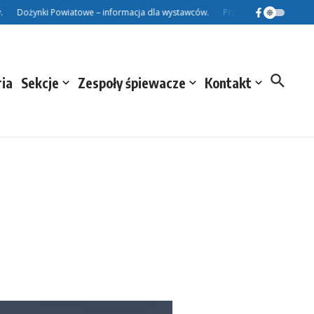
Dożynki Powiatowe – informacja dla wystawców.
Przed Nami Dożynki Powi
ria
Sekcje
Zespoły śpiewacze
Kontakt