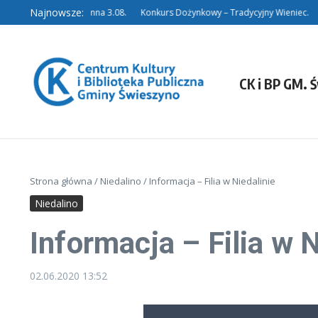
Przejdź do treści
Najnowsze:
a w Niedalinie nieczynna 3.08.
Konkurs Dożynkowy – Tradycyjny Wieniec.
Ko
CK i BP GM. 
Strona główna
/
Niedalino
/
Informacja – Filia w Niedalinie
Niedalino
Informacja – Filia w N
02.06.2020
13:52