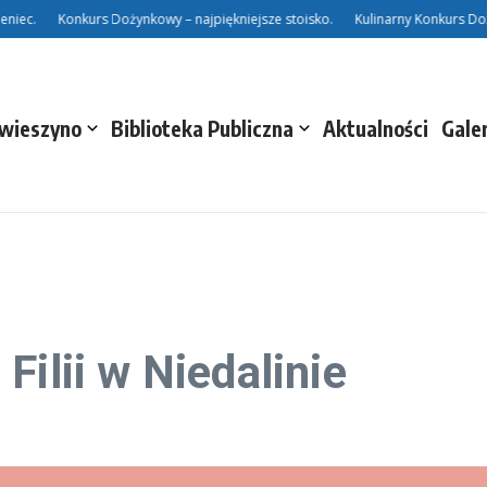
ec.
Konkurs Dożynkowy – najpiękniejsze stoisko.
Kulinarny Konkurs Doży
Świeszyno
Biblioteka Publiczna
Aktualności
Gale
Filii w Niedalinie