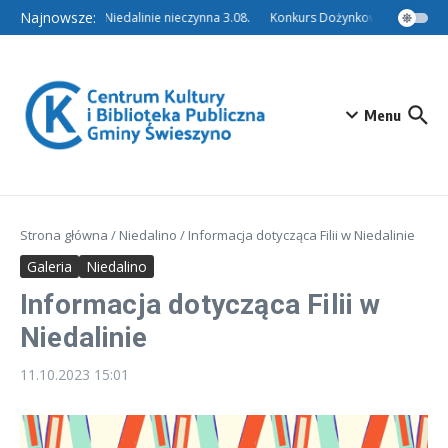
Przejdź do treści
Najnowsze:
Filia w Niedalinie nieczynna 3.08.
Konkurs Dożynkowy – Tradycyjn
Menu
Strona główna
/
Niedalino
/
Informacja dotycząca Filii w Niedalinie
Galeria
Niedalino
Informacja dotycząca Filii w
Niedalinie
11.10.2023
15:01