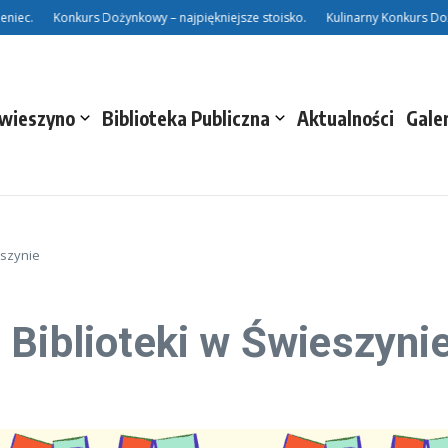
ec.
Konkurs Dożynkowy – najpiękniejsze stoisko.
Kulinarny Konkurs Doży
Świeszyno
Biblioteka Publiczna
Aktualności
Gale
eszynie
 Biblioteki w Świeszyni