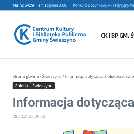
Przejdź do treści
Najnowsze:
Filia w Niedalinie nieczynna 3.08.
Konkurs Dożynkowy – Tradycyjny Wieni
CK i BP GM. 
Strona główna
/
Świeszyno
/
Informacja dotycząca Biblioteki w Świ
Galeria
Świeszyno
Informacja dotycząca
28.02.2023
20:02