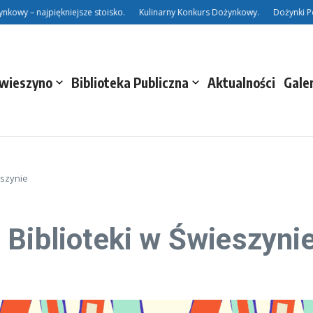
wy – najpiękniejsze stoisko.
Kulinarny Konkurs Dożynkowy.
Dożynki Powi
Świeszyno
Biblioteka Publiczna
Aktualności
Gale
eszynie
 Biblioteki w Świeszyni