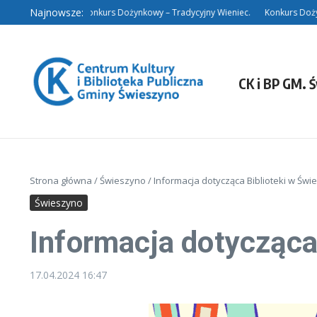
Przejdź do treści
Najnowsze:
nieczynna 3.08.
Konkurs Dożynkowy – Tradycyjny Wieniec.
Konkurs Dożynko
CK i BP GM. 
Strona główna
/
Świeszyno
/
Informacja dotycząca Biblioteki w Świ
Świeszyno
Informacja dotycząca
17.04.2024
16:47