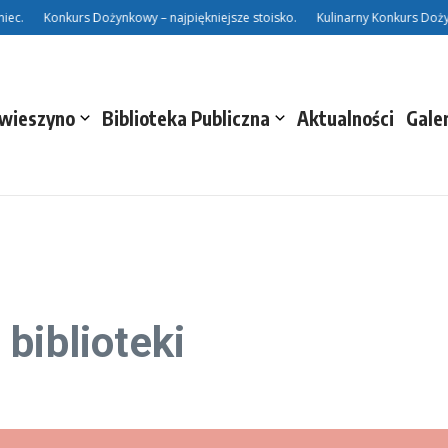
c.
Konkurs Dożynkowy – najpiękniejsze stoisko.
Kulinarny Konkurs Dożyn
Świeszyno
Biblioteka Publiczna
Aktualności
Gale
biblioteki