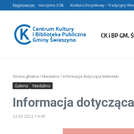
Przejdź do treści
Najnowsze:
Filia w Niedalinie nieczynna 3.08.
Konkurs Dożynkowy – Tradycyjny Wienie
CK i BP GM. 
Strona główna
/
Niedalino
/
Informacja dotycząca biblioteki
Galeria
Niedalino
Informacja dotycząca 
23.06.2022
14:49