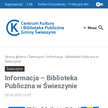
Przejdź do treści
Najnowsze:
Niedalinie nieczynna 3.08.
Konkurs Dożynkowy – Tradycyjny Wieniec.
Konkur
Menu
Strona główna
/
Świeszyno
/
Informacja – Biblioteka Publiczna w
Świeszynie
Świeszyno
Informacja – Biblioteka
Publiczna w Świeszynie
29.10.2020
15:47