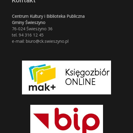
Kontakt
Centrum Kultury i Biblioteka Publiczna
Gminy Świeszyno
76-024 Świeszyno 36
tel. 94 316 12 45
e-mail: biuro@ck.swieszyno.pl