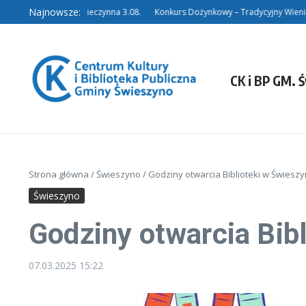
Przejdź do treści
Najnowsze:
Filia w Niedalinie nieczynna 3.08.
Konkurs Dożynkowy – Tradycyjny Wieniec.
CK i BP GM. 
Strona główna
/
Świeszyno
/
Godziny otwarcia Biblioteki w Świesz
Świeszyno
Godziny otwarcia Bib
07.03.2025
15:22