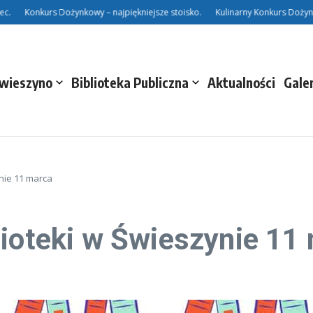
Konkurs Dożynkowy – najpiękniejsze stoisko.
Kulinarny Konkurs Dożynkow
Świeszyno
Biblioteka Publiczna
Aktualności
Gale
ynie 11 marca
lioteki w Świeszynie 11