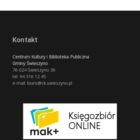
Kontakt
Centrum Kultury i Biblioteka Publiczna
Gminy Świeszyno
76-024 Świeszyno 36
tel. 94 316 12 45
e-mail: biuro@ck.swieszyno.pl