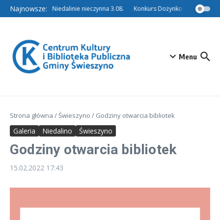
Przejdź do treści
Najnowsze:
Filia w Niedalinie nieczynna 3.08.
Konkurs Dożynkowy – Tradycyjn
Menu
Strona główna
/
Świeszyno
/
Godziny otwarcia bibliotek
Galeria
Niedalino
Świeszyno
Godziny otwarcia bibliotek
15.02.2022
17:43