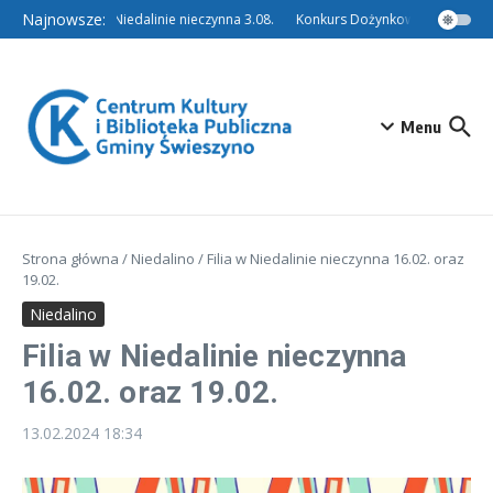
Przejdź do treści
Najnowsze:
Filia w Niedalinie nieczynna 3.08.
Konkurs Dożynkowy – Tradycyjn
Menu
Strona główna
/
Niedalino
/
Filia w Niedalinie nieczynna 16.02. oraz
19.02.
Niedalino
Filia w Niedalinie nieczynna
16.02. oraz 19.02.
13.02.2024
18:34