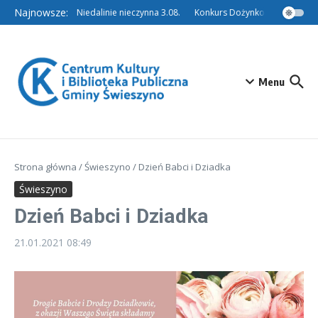
Przejdź do treści
Najnowsze:
Filia w Niedalinie nieczynna 3.08.
Konkurs Dożynkowy – Tradycyjn
Menu
Strona główna
/
Świeszyno
/
Dzień Babci i Dziadka
Świeszyno
Dzień Babci i Dziadka
21.01.2021
08:49