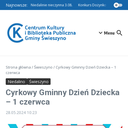
Przejdź do treści
Najnowsze:
Filia w Niedalinie nieczynna 3.08.
Konkurs Dożynkowy – Tradycyjn
Menu
Strona główna
/
Świeszyno
/
Cyrkowy Gminny Dzień Dziecka – 1
czerwca
Niedalino
Świeszyno
Cyrkowy Gminny Dzień Dziecka
– 1 czerwca
28.05.2024
10:23