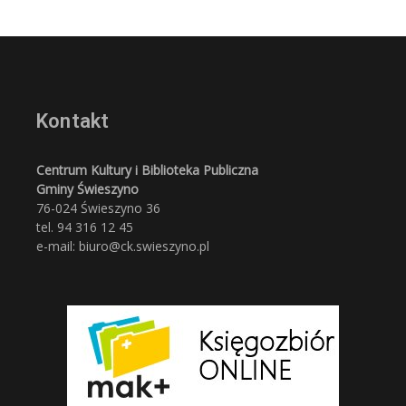
Kontakt
Centrum Kultury i Biblioteka Publiczna
Gminy Świeszyno
76-024 Świeszyno 36
tel. 94 316 12 45
e-mail: biuro@ck.swieszyno.pl