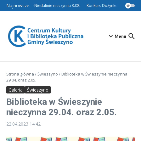
Przejdź do treści
Najnowsze:
Filia w Niedalinie nieczynna 3.08.
Konkurs Dożynkowy – Tradycyj
Menu
Strona główna
/
Świeszyno
/
Biblioteka w Świeszynie nieczynna
29.04. oraz 2.05.
Galeria
Świeszyno
Biblioteka w Świeszynie
nieczynna 29.04. oraz 2.05.
22.04.2023
14:42