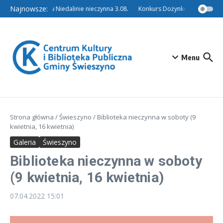
Przejdź do treści
Najnowsze:
Filia w Niedalinie nieczynna 3.08.
Konkurs Dożynkowy – Tradycyj
Menu
Strona główna
/
Świeszyno
/
Biblioteka nieczynna w soboty (9
kwietnia, 16 kwietnia)
Galeria
Świeszyno
Biblioteka nieczynna w soboty
(9 kwietnia, 16 kwietnia)
07.04.2022
15:01