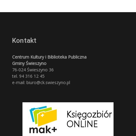
Kontakt
Centrum Kultury i Biblioteka Publiczna
Gminy Świeszyno
76-024 Świeszyno 36
tel. 94 316 12 45
e-mail: biuro@ck.swieszyno.pl